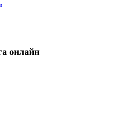
et
га онлайн