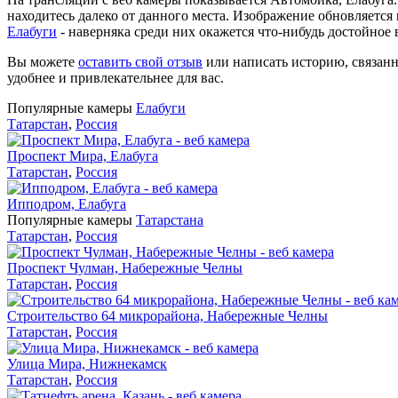
находитесь далеко от данного места. Изображение обновляется
Елабуги
- наверняка среди них окажется что-нибудь достойное
Вы можете
оставить свой отзыв
или написать историю, связанн
удобнее и привлекательнее для вас.
Популярные камеры
Елабуги
Татарстан
,
Россия
Проспект Мира, Елабуга
Татарстан
,
Россия
Ипподром, Елабуга
Популярные камеры
Татарстана
Татарстан
,
Россия
Проспект Чулман, Набережные Челны
Татарстан
,
Россия
Строительство 64 микрорайона, Набережные Челны
Татарстан
,
Россия
Улица Мира, Нижнекамск
Татарстан
,
Россия