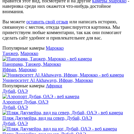
нравится этот вид, посмотрите и на другие
камеры Марокко
-
наверняка среди них окажется что-нибудь достойное
внимания.
Вы можете
оставить свой отзыв
или написать историю,
связанную с местом, откуда транслируется картинка. Мы
приветствуем любые комментарии, так как они помогают
сделать сайт удобнее и привлекательнее для вас.
Популярные камеры
Марокко
Танжер
,
Марокко
Панорама, Танжер, Марокко
Ифран
,
Марокко
Университет Al Akhawayn, Ифран, Марокко
Популярные камеры
Африки
Дубай
,
ОАЭ
Аэропорт Дубая, ОАЭ
Дубай
,
ОАЭ
Пляж Джумейра, вид на север, Дубай, ОАЭ
Дубай
,
ОАЭ