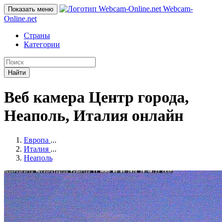
Webcam-
Показать меню
Online
.net
Страны
Категории
Найти
Веб камера Центр города,
Неаполь, Италия онлайн
Европа
...
Италия
...
Неаполь