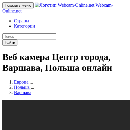
Webcam-
Показать меню
Online
.net
Страны
Категории
Найти
Веб камера Центр города,
Варшава, Польша онлайн
Европа
...
Польша
...
Варшава