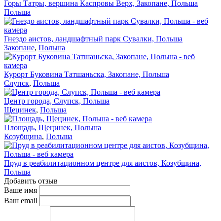
Горы Татры, вершина Каспровы Верх, Закопане, Польша
Польша
Гнездо аистов, ландшафтный парк Сувалки, Польша
Закопане
,
Польша
Курорт Буковина Татшаньска, Закопане, Польша
Слупск
,
Польша
Центр города, Слупск, Польша
Щецинек
,
Польша
Площадь, Щецинек, Польша
Козубщина
,
Польша
Пруд в реабилитационном центре для аистов, Козубщина,
Польша
Добавить отзыв
Ваше имя
Ваш email