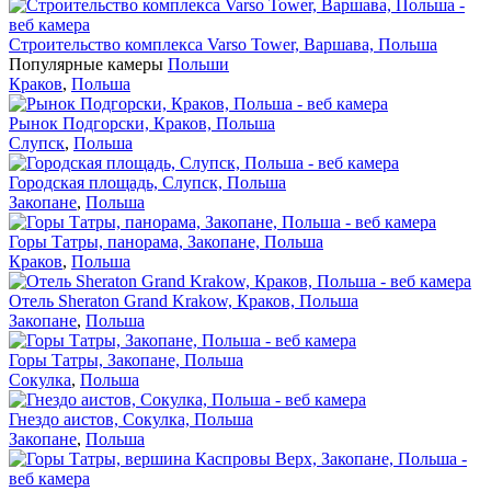
Строительство комплекса Varso Tower, Варшава, Польша
Популярные камеры
Польши
Краков
,
Польша
Рынок Подгорски, Краков, Польша
Слупск
,
Польша
Городская площадь, Слупск, Польша
Закопане
,
Польша
Горы Татры, панорама, Закопане, Польша
Краков
,
Польша
Отель Sheraton Grand Krakow, Краков, Польша
Закопане
,
Польша
Горы Татры, Закопане, Польша
Сокулка
,
Польша
Гнездо аистов, Сокулка, Польша
Закопане
,
Польша