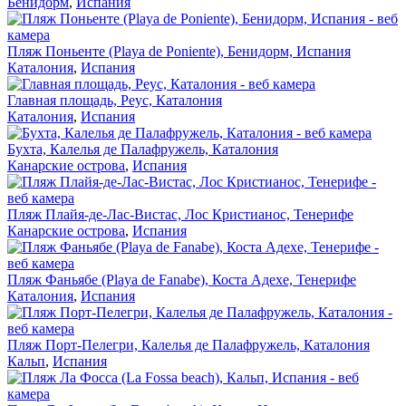
Бенидорм
,
Испания
Пляж Поньенте (Playa de Poniente), Бенидорм, Испания
Каталония
,
Испания
Главная площадь, Реус, Каталония
Каталония
,
Испания
Бухта, Калелья де Палафружель, Каталония
Канарские острова
,
Испания
Пляж Плайя-де-Лас-Вистас, Лос Кристианос, Тенерифе
Канарские острова
,
Испания
Пляж Фаньябе (Playa de Fanabe), Коста Адехе, Тенерифе
Каталония
,
Испания
Пляж Порт-Пелегри, Калелья де Палафружель, Каталония
Кальп
,
Испания