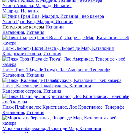
Улица Алькала, Мадрид, Испания
Мадрид
,
Испания
Улица Гран Виа, Мадрид, Испания
Популярные камеры
Испании
Каталония
,
Испания
Пляж Льорет (Lloret Beach), Льорет де Мар, Каталония
Канарские острова
,
Испания
Пляж Троя (Playa de Troya), Лас Америкас, Тенерифе
Каталония
,
Испания
Пляж, Калелья де Палафружель, Каталония
Канарские острова
,
Испания
Пляж Плайя де лос Кристианос, Лос Кристианос, Тенерифе
Каталония
,
Испания
Морская набережная, Льорет де Мар, Каталония