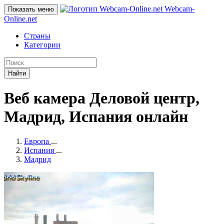
Webcam-
Показать меню
Online
.net
Страны
Категории
Найти
Веб камера Деловой центр,
Мадрид, Испания онлайн
Европа
...
Испания
...
Мадрид