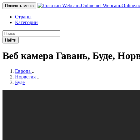
Webcam-Online
.n
Показать меню
Страны
Категории
Найти
Веб камера Гавань, Буде, Нор
Европа
...
Норвегия
...
Буде