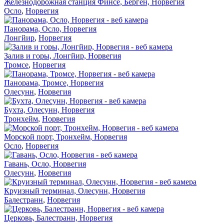
Железнодорожная станция Финсе, Берген, Норвегия
Осло
,
Норвегия
Панорама, Осло, Норвегия
Лонгйир
,
Норвегия
Залив и горы, Лонгйир, Норвегия
Тромсе
,
Норвегия
Панорама, Тромсе, Норвегия
Олесунн
,
Норвегия
Бухта, Олесунн, Норвегия
Тронхейм
,
Норвегия
Морской порт, Тронхейм, Норвегия
Осло
,
Норвегия
Гавань, Осло, Норвегия
Олесунн
,
Норвегия
Круизный терминал, Олесунн, Норвегия
Балестранн
,
Норвегия
Церковь, Балестранн, Норвегия