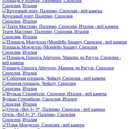
Площадь 9 Апреля, Таормина, Сицилия
Сицилия
,
Италия
Круизный порт, Палермо, Сицилия
Сицилия
,
Италия
Театр Массимо, Палермо, Сицилия, Италия
Сицилия
,
Италия
Площадь Монделло (Mondello Square), Сицилия
Сицилия
,
Италия
Площадь Герцога Абруцци, Марина ди Рагуза, Сицилия
Сицилия
,
Италия
Соборная площадь, Чефалу, Сицилия
Сицилия
,
Италия
Вулкан Стромболи, Сицилия, Италия
Сицилия
,
Италия
Отель «Bel 3» 3*, Палермо, Сицилия
Сицилия
,
Италия