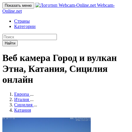
Webcam-
Показать меню
Online
.net
Страны
Категории
Найти
Веб камера Город и вулкан
Этна, Катания, Сицилия
онлайн
Европа
...
Италия
...
Сицилия
...
Катания