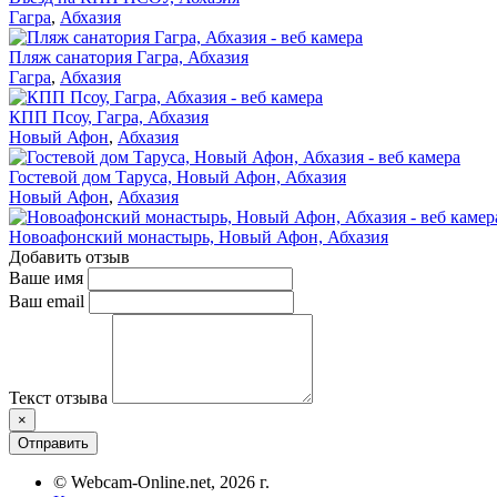
Гагра
,
Абхазия
Пляж санатория Гагра, Абхазия
Гагра
,
Абхазия
КПП Псоу, Гагра, Абхазия
Новый Афон
,
Абхазия
Гостевой дом Таруса, Новый Афон, Абхазия
Новый Афон
,
Абхазия
Новоафонский монастырь, Новый Афон, Абхазия
Добавить отзыв
Ваше имя
Ваш email
Текст отзыва
×
Отправить
© Webcam-Online.net, 2026 г.