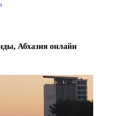
et
нды, Абхазия онлайн