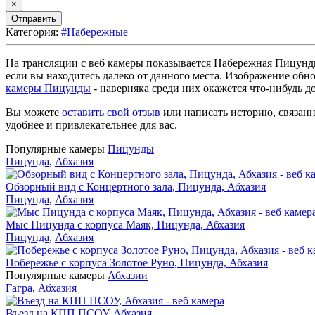
×
Отправить
Категория:
#Набережные
На трансляции с веб камеры показывается Набережная Пицунды
если вы находитесь далеко от данного места. Изображение обн
камеры Пицунды
- наверняка среди них окажется что-нибудь д
Вы можете
оставить свой отзыв
или написать историю, связанн
удобнее и привлекательнее для вас.
Популярные камеры
Пицунды
Пицунда
,
Абхазия
Обзорный вид с Концертного зала, Пицунда, Абхазия
Пицунда
,
Абхазия
Мыс Пицунда с корпуса Маяк, Пицунда, Абхазия
Пицунда
,
Абхазия
Побережье с корпуса Золотое Руно, Пицунда, Абхазия
Популярные камеры
Абхазии
Гагра
,
Абхазия
Въезд на КПП ПСОУ, Абхазия