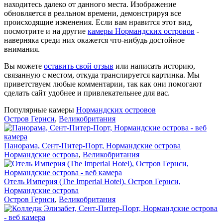
находитесь далеко от данного места. Изображение
обновляется в реальном времени, демонстрируя все
происходящие изменения. Если вам нравится этот вид,
посмотрите и на другие
камеры Нормандских островов
-
наверняка среди них окажется что-нибудь достойное
внимания.
Вы можете
оставить свой отзыв
или написать историю,
связанную с местом, откуда транслируется картинка. Мы
приветствуем любые комментарии, так как они помогают
сделать сайт удобнее и привлекательнее для вас.
Популярные камеры
Нормандских островов
Остров Гернси
,
Великобритания
Панорама, Сент-Питер-Порт, Нормандские острова
Нормандские острова
,
Великобритания
Отель Империя (The Imperial Hotel), Остров Гернси,
Нормандские острова
Остров Гернси
,
Великобритания