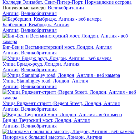
Колледж Элизабет, Сент-Питер-Порт, Нормандские острова
Популярные камеры
Великобритании
Англия
,
Великобритания
Барбершоп, Кембридж, Англия
Англия
,
Великобритания
Биг-Бен и Вестминстерский мост, Лондон, Англия
Англия
,
Великобритания
Улица Бридж-роуд, Лондон, Англия
Англия
,
Великобритания
Улица Stanningley road, Лондон, Англия
Англия
,
Великобритания
Улица Риджент-стритт (Regent Street), Лондон, Англия
Англия
,
Великобритания
Вид на Тауэрский мост, Лондон, Англия
Англия
,
Великобритания
Панорама с большой высоты, Лондон, Англия