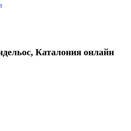
et
ндельос, Каталония онлайн