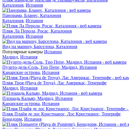
Каталония
,
Испания
Панорама, Бланес, Каталония
Каталония
,
Испания
Пляж Ла Перола, Росас, Каталония
Каталония
,
Испания
Вид на марину, Барселона, Каталония
Популярные камеры
Испании
Мадрид
,
Испания
Пуэрто-дель-Соль, Тио Пепе, Мадрид, Испания
Канарские острова
,
Испания
Пляж Троя (Playa de Troya), Лас Америкас, Тенерифе
Мадрид
,
Испания
Площадь Кальяо, Мадрид, Испания
Канарские острова
,
Испания
Пляж Плайя де лос Кристианос, Лос Кристианос, Тенерифе
Бенидорм
,
Испания