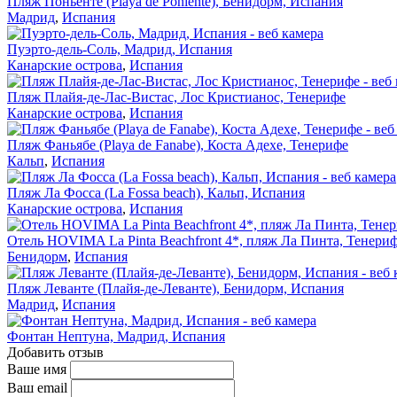
Пляж Поньенте (Playa de Poniente), Бенидорм, Испания
Мадрид
,
Испания
Пуэрто-дель-Соль, Мадрид, Испания
Канарские острова
,
Испания
Пляж Плайя-де-Лас-Вистас, Лос Кристианос, Тенерифе
Канарские острова
,
Испания
Пляж Фаньябе (Playa de Fanabe), Коста Адехе, Тенерифе
Кальп
,
Испания
Пляж Ла Фосса (La Fossa beach), Кальп, Испания
Канарские острова
,
Испания
Отель HOVIMA La Pinta Beachfront 4*, пляж Ла Пинта, Тенери
Бенидорм
,
Испания
Пляж Леванте (Плайя-де-Леванте), Бенидорм, Испания
Мадрид
,
Испания
Фонтан Нептуна, Мадрид, Испания
Добавить отзыв
Ваше имя
Ваш email