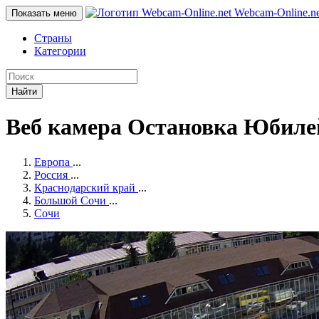
Webcam-Online
.n
Показать меню
Страны
Категории
Найти
Веб камера Остановка Юбиле
Европа
...
Россия
...
Краснодарский край
...
Большой Сочи
...
Сочи