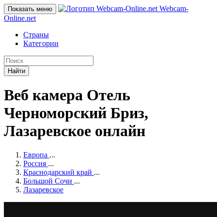
Webcam-
Показать меню
Online
.net
Страны
Категории
Найти
Веб камера Отель
Черноморский Бриз,
Лазаревское онлайн
Европа
...
Россия
...
Краснодарский край
...
Большой Сочи
...
Лазаревское