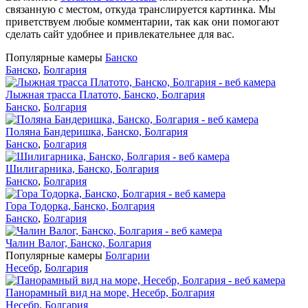
связанную с местом, откуда транслируется картинка. Мы
приветствуем любые комментарии, так как они помогают
сделать сайт удобнее и привлекательнее для вас.
Популярные камеры
Банско
Банско
,
Болгария
Лыжная трасса Платото, Банско, Болгария
Банско
,
Болгария
Поляна Бандеришка, Банско, Болгария
Банско
,
Болгария
Шилигарника, Банско, Болгария
Банско
,
Болгария
Гора Тодорка, Банско, Болгария
Банско
,
Болгария
Чалин Валог, Банско, Болгария
Популярные камеры
Болгарии
Несебр
,
Болгария
Панорамный вид на море, Несебр, Болгария
Несебр
,
Болгария