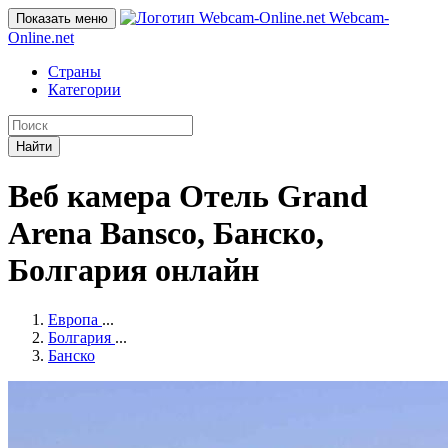
Webcam-
Показать меню
Online
.net
Страны
Категории
Найти
Веб камера Отель Grand
Arena Bansco, Банско,
Болгария онлайн
Европа
...
Болгария
...
Банско