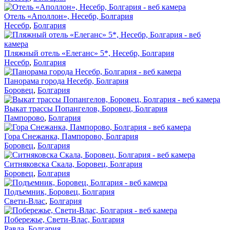
Отель «Аполлон», Несебр, Болгария
Несебр
,
Болгария
Пляжный отель «Елеганс» 5*, Несебр, Болгария
Несебр
,
Болгария
Панорама города Несебр, Болгария
Боровец
,
Болгария
Выкат трассы Попангелов, Боровец, Болгария
Пампорово
,
Болгария
Гора Снежанка, Пампорово, Болгария
Боровец
,
Болгария
Ситняковска Скала, Боровец, Болгария
Боровец
,
Болгария
Подъемник, Боровец, Болгария
Свети-Влас
,
Болгария
Побережье, Свети-Влас, Болгария
Равда
,
Болгария