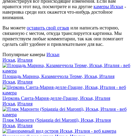
демонстрируя все происходящие изменения. Если вам
нравится этот вид, посмотрите и на другие
камеры Искьи
-
наверняка среди них окажется что-нибудь достойное
внимания.
Вы можете
оставить свой отзыв
или написать историю,
связанную с местом, откуда транслируется картинка. Мы
приветствуем любые комментарии, так как они помогают
сделать сайт удобнее и привлекательнее для вас.
Популярные камеры
Искьи
Искья
,
Италия
Площадь Марина, Казамиччола Терме, Искья, Италия
Искья
,
Италия
Церковь Санта-Мария-делле-Грацие, Искья, Италия
Искья
,
Италия
Пляж Маронти (Spiaggia dei Maronti), Искья, Италия
Искья
,
Италия