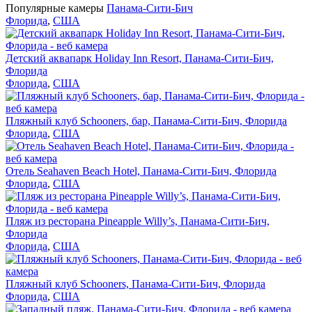
Популярные камеры
Панама-Сити-Бич
Флорида
,
США
Детский аквапарк Holiday Inn Resort, Панама-Сити-Бич,
Флорида
Флорида
,
США
Пляжный клуб Schooners, бар, Панама-Сити-Бич, Флорида
Флорида
,
США
Отель Seahaven Beach Hotel, Панама-Сити-Бич, Флорида
Флорида
,
США
Пляж из ресторана Pineapple Willy’s, Панама-Сити-Бич,
Флорида
Флорида
,
США
Пляжный клуб Schooners, Панама-Сити-Бич, Флорида
Флорида
,
США