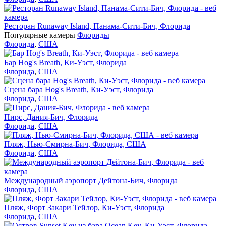
Ресторан Runaway Island, Панама-Сити-Бич, Флорида
Популярные камеры
Флориды
Флорида
,
США
Бар Hog's Breath, Ки-Уэст, Флорида
Флорида
,
США
Сцена бара Hog's Breath, Ки-Уэст, Флорида
Флорида
,
США
Пирс, Дания-Бич, Флорида
Флорида
,
США
Пляж, Нью-Смирна-Бич, Флорида, США
Флорида
,
США
Международный аэропорт Дейтона-Бич, Флорида
Флорида
,
США
Пляж, Форт Закари Тейлор, Ки-Уэст, Флорида
Флорида
,
США