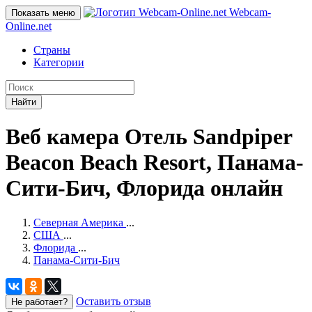
Webcam-
Показать меню
Online
.net
Страны
Категории
Найти
Веб камера Отель Sandpiper
Beacon Beach Resort, Панама-
Сити-Бич, Флорида онлайн
Северная Америка
...
США
...
Флорида
...
Панама-Сити-Бич
Оставить отзыв
Не работает?