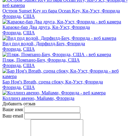
Остров Sunset Key из бара Ocean Key, Ки-Уэст, Флорида
Флорида
,
США
Караоке-бар Два друга, Ки-Уэст, Флорида
Флорида
,
США
Вид под водой, Дирфилд-Бич, Флорида
Флорида
,
США
Пляж, Помпано-Бич, Флорида, США
Флорида
,
США
Бар Hog's Breath, сцена сбоку, Ки-Уэст, Флорида
Флорида
,
США
Коллинз авеню, Майами, Флорида
Добавить отзыв
Ваше имя
Ваш email