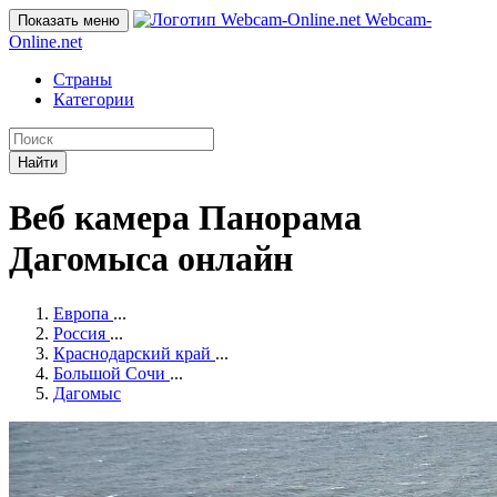
Webcam-
Показать меню
Online
.net
Страны
Категории
Найти
Веб камера Панорама
Дагомыса онлайн
Европа
...
Россия
...
Краснодарский край
...
Большой Сочи
...
Дагомыс