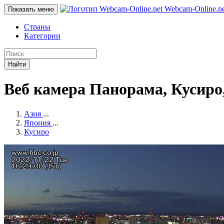
Webcam-Online
.n
Показать меню
Страны
Категории
Найти
Веб камера Панорама, Кусиро
Азия
...
Япония
...
Кусиро