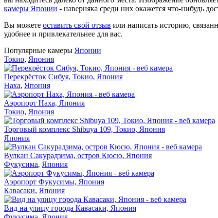
камеры Японии
- наверняка среди них окажется что-нибудь до
Вы можете
оставить свой отзыв
или написать историю, связанн
удобнее и привлекательнее для вас.
Популярные камеры
Японии
Токио
,
Япония
Перекрёсток Сибуя, Токио, Япония
Наха
,
Япония
Аэропорт Наха, Япония
Токио
,
Япония
Торговый комплекс Shibuya 109, Токио, Япония
Япония
Вулкан Сакурадзима, остров Кюсю, Япония
Фукусима
,
Япония
Аэропорт Фукусимы, Япония
Кавасаки
,
Япония
Вид на улицу города Кавасаки, Япония
Фукусима
,
Япония