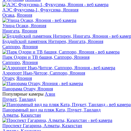
АЭС Фукусима-1, Фукусима, Япония
Осака
,
Япония
Улица Осаки, Япония
Ниигата
,
Япония
Буддийский памятник Нитирен, Ниигата, Япония
Саппоро
,
Япония
Парк Одори и ТВ башня, Саппоро, Япония
Саппоро
,
Япония
Аэропорт Нью-Читозе, Саппоро, Япония
Отару
,
Япония
Панорама Отару, Япония
Популярные камеры
Азии
Пхукет
,
Таиланд
Панорамный вид на пляж Ката, Пхукет, Таиланд
Алматы
,
Казахстан
Проспект Гагарина, Алматы, Казахстан
Алматы
,
Казахстан