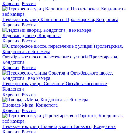
Карелия
,
Россия
Перекресток улиц Калинина и Пролетарская, Кондопога
Карелия
,
Россия
Ледовый дворец, Кондопога
Карелия
,
Россия
Октябрьское шоссе, пересечение с улицей Пролетарская,
Кондопога
Карелия
,
Россия
Перекресток улицы Советов и Октябрьского шоссе,
Кондопога
Карелия
,
Россия
Площадь Мира, Кондопога
Карелия
,
Россия
Перекресток улиц Пролетарская и Горького, Кондопога
Карелия
,
Россия