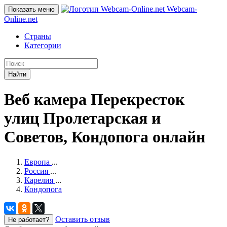
Webcam-
Показать меню
Online
.net
Страны
Категории
Найти
Веб камера Перекресток
улиц Пролетарская и
Советов, Кондопога онлайн
Европа
...
Россия
...
Карелия
...
Кондопога
Оставить отзыв
Не работает?