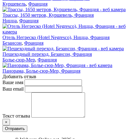
Куршевель
,
Франция
Трассы, 1650 метров, Куршевель, Франция
Ницца
,
Франция
Отель Негреско (Hotel Negresco), Ницца, Франция
Безансон
,
Франция
Пешеходный переход, Безансон, Франция
Болье-сюр-Мер
,
Франция
Панорама, Болье-сюр-Мер, Франция
Добавить отзыв
Ваше имя
Ваш email
Текст отзыва
×
Отправить