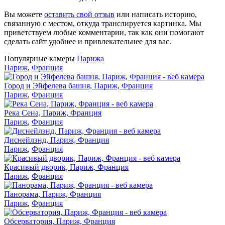
Вы можете
оставить свой отзыв
или написать историю,
связанную с местом, откуда транслируется картинка. Мы
приветствуем любые комментарии, так как они помогают
сделать сайт удобнее и привлекательнее для вас.
Популярные камеры
Парижа
Париж
,
Франция
Город и Эйфелева башня, Париж, Франция
Париж
,
Франция
Река Сена, Париж, Франция
Париж
,
Франция
Диснейлэнд, Париж, Франция
Париж
,
Франция
Красивый дворик, Париж, Франция
Париж
,
Франция
Панорама, Париж, Франция
Париж
,
Франция
Обсерватория, Париж, Франция