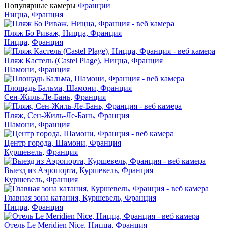
Популярные камеры
Франции
Ницца
,
Франция
Пляж Бо Риваж, Ницца, Франция
Ницца
,
Франция
Пляж Кастель (Castel Plage), Ницца, Франция
Шамони
,
Франция
Площадь Бальма, Шамони, Франция
Сен-Жиль-Ле-Бань
,
Франция
Пляж, Сен-Жиль-Ле-Бань, Франция
Шамони
,
Франция
Центр города, Шамони, Франция
Куршевель
,
Франция
Выезд из Аэропорта, Куршевель, Франция
Куршевель
,
Франция
Главная зона катания, Куршевель, Франция
Ницца
,
Франция
Отель Le Meridien Nice, Ницца, Франция