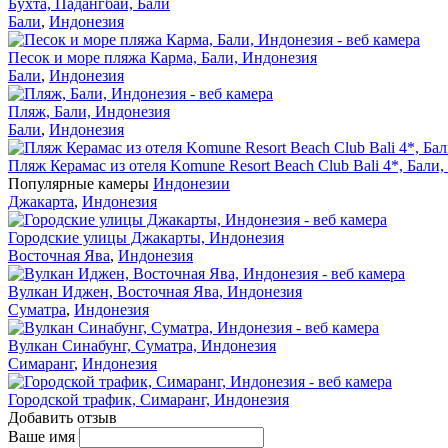
Бухта, Падангбай, Бали
Бали
,
Индонезия
Песок и море пляжа Карма, Бали, Индонезия
Бали
,
Индонезия
Пляж, Бали, Индонезия
Бали
,
Индонезия
Пляж Керамас из отеля Komune Resort Beach Club Bali 4*, Бали
Популярные камеры
Индонезии
Джакарта
,
Индонезия
Городские улицы Джакарты, Индонезия
Восточная Ява
,
Индонезия
Вулкан Иджен, Восточная Ява, Индонезия
Суматра
,
Индонезия
Вулкан Синабунг, Суматра, Индонезия
Симаранг
,
Индонезия
Городской трафик, Симаранг, Индонезия
Добавить отзыв
Ваше имя