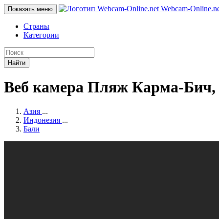
Webcam-Online
.n
Показать меню
Страны
Категории
Найти
Веб камера Пляж Карма-Бич, 
Азия
...
Индонезия
...
Бали