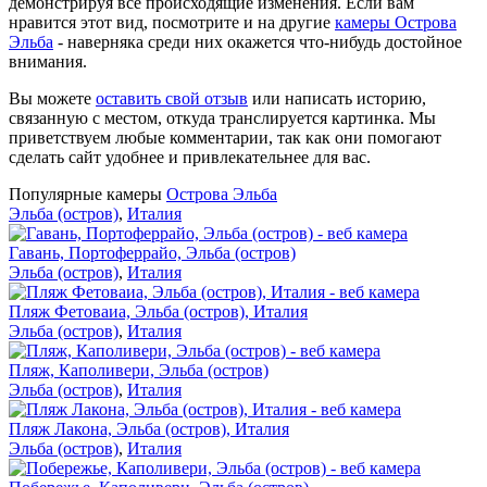
демонстрируя все происходящие изменения. Если вам
нравится этот вид, посмотрите и на другие
камеры Острова
Эльба
- наверняка среди них окажется что-нибудь достойное
внимания.
Вы можете
оставить свой отзыв
или написать историю,
связанную с местом, откуда транслируется картинка. Мы
приветствуем любые комментарии, так как они помогают
сделать сайт удобнее и привлекательнее для вас.
Популярные камеры
Острова Эльба
Эльба (остров)
,
Италия
Гавань, Портоферрайо, Эльба (остров)
Эльба (остров)
,
Италия
Пляж Фетоваиа, Эльба (остров), Италия
Эльба (остров)
,
Италия
Пляж, Каполивери, Эльба (остров)
Эльба (остров)
,
Италия
Пляж Лакона, Эльба (остров), Италия
Эльба (остров)
,
Италия