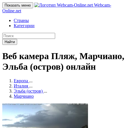
Webcam-
Показать меню
Online
.net
Страны
Категории
Найти
Веб камера Пляж, Марчиано,
Эльба (остров) онлайн
Европа
...
Италия
...
Эльба (остров)
...
Марчиано