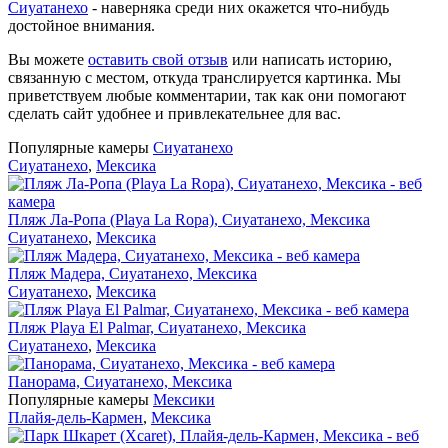
Сиуатанехо
- наверняка среди них окажется что-нибудь
достойное внимания.
Вы можете
оставить свой отзыв
или написать историю,
связанную с местом, откуда транслируется картинка. Мы
приветствуем любые комментарии, так как они помогают
сделать сайт удобнее и привлекательнее для вас.
Популярные камеры
Сиуатанехо
Сиуатанехо
,
Мексика
Пляж Ла-Ропа (Playa La Ropa), Сиуатанехо, Мексика
Сиуатанехо
,
Мексика
Пляж Мадера, Сиуатанехо, Мексика
Сиуатанехо
,
Мексика
Пляж Playa El Palmar, Сиуатанехо, Мексика
Сиуатанехо
,
Мексика
Панорама, Сиуатанехо, Мексика
Популярные камеры
Мексики
Плайя-дель-Кармен
,
Мексика