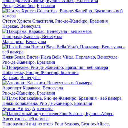
Площадь Республики, Буэнос-Айрес, Аргентина
Рио-де-Жанейро
,
Бразилия
Статуя Христа Спасителя, Рио-де-Жанейро, Бразилия
Каракас
,
Венесуэла
Панорама, Каракас, Венесуэла
Маргарита
,
Венесуэла
Пляж Белла Виста (Playa Bella Vista), Порламар, Венесуэла
Рио-де-Жанейро
,
Бразилия
Побережье, Рио-де-Жанейро, Бразилия
Каракас
,
Венесуэла
Аэропорт Каракаса, Венесуэла
Рио-де-Жанейро
,
Бразилия
Пляж Копакабана, Рио-де-Жанейро, Бразилия
Буэнос-Айрес
,
Аргентина
Панорамный вид из отеля Four Seasons, Буэнос-Айрес,