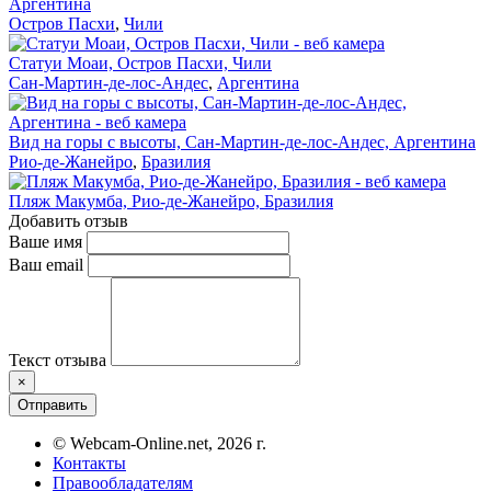
Аргентина
Остров Пасхи
,
Чили
Статуи Моаи, Остров Пасхи, Чили
Сан-Мартин-де-лос-Андес
,
Аргентина
Вид на горы с высоты, Сан-Мартин-де-лос-Андес, Аргентина
Рио-де-Жанейро
,
Бразилия
Пляж Макумба, Рио-де-Жанейро, Бразилия
Добавить отзыв
Ваше имя
Ваш email
Текст отзыва
×
Отправить
© Webcam-Online.net, 2026 г.
Контакты
Правообладателям