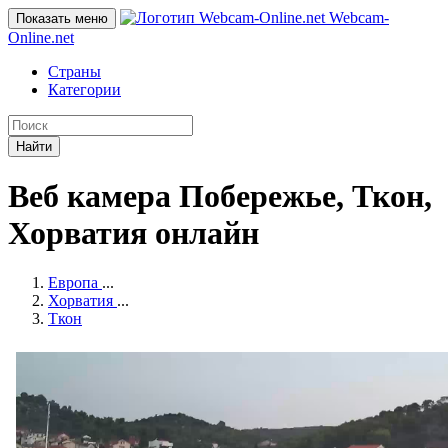
Webcam-
Показать меню
Online
.net
Страны
Категории
Найти
Веб камера Побережье, Ткон,
Хорватия онлайн
Европа
...
Хорватия
...
Ткон