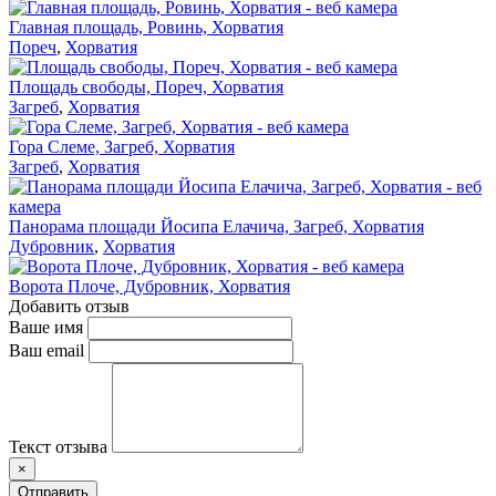
Главная площадь, Ровинь, Хорватия
Пореч
,
Хорватия
Площадь свободы, Пореч, Хорватия
Загреб
,
Хорватия
Гора Слеме, Загреб, Хорватия
Загреб
,
Хорватия
Панорама площади Йосипа Елачича, Загреб, Хорватия
Дубровник
,
Хорватия
Ворота Плоче, Дубровник, Хорватия
Добавить отзыв
Ваше имя
Ваш email
Текст отзыва
×
Отправить