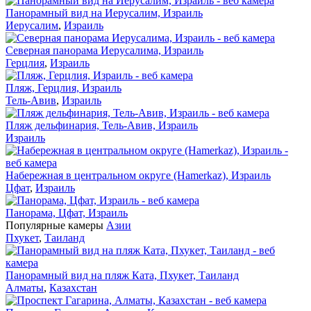
Панорамный вид на Иерусалим, Израиль
Иерусалим
,
Израиль
Северная панорама Иерусалима, Израиль
Герцлия
,
Израиль
Пляж, Герцлия, Израиль
Тель-Авив
,
Израиль
Пляж дельфинария, Тель-Авив, Израиль
Израиль
Набережная в центральном округе (Hamerkaz), Израиль
Цфат
,
Израиль
Панорама, Цфат, Израиль
Популярные камеры
Азии
Пхукет
,
Таиланд
Панорамный вид на пляж Ката, Пхукет, Таиланд
Алматы
,
Казахстан