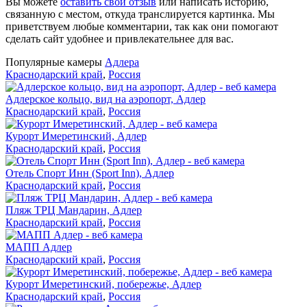
Вы можете
оставить свой отзыв
или написать историю,
связанную с местом, откуда транслируется картинка. Мы
приветствуем любые комментарии, так как они помогают
сделать сайт удобнее и привлекательнее для вас.
Популярные камеры
Адлера
Краснодарский край
,
Россия
Адлерское кольцо, вид на аэропорт, Адлер
Краснодарский край
,
Россия
Курорт Имеретинский, Адлер
Краснодарский край
,
Россия
Отель Спорт Инн (Sport Inn), Адлер
Краснодарский край
,
Россия
Пляж ТРЦ Мандарин, Адлер
Краснодарский край
,
Россия
МАПП Адлер
Краснодарский край
,
Россия
Курорт Имеретинский, побережье, Адлер
Краснодарский край
,
Россия