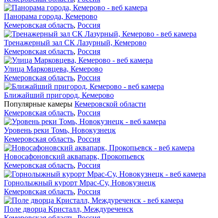
Панорама города, Кемерово
Кемеровская область
,
Россия
Тренажерный зал СК Лазурный, Кемерово
Кемеровская область
,
Россия
Улица Марковцева, Кемерово
Кемеровская область
,
Россия
Ближайший пригород, Кемерово
Популярные камеры
Кемеровской области
Кемеровская область
,
Россия
Уровень реки Томь, Новокузнецк
Кемеровская область
,
Россия
Новосафоновский аквапарк, Прокопьевск
Кемеровская область
,
Россия
Горнолыжный курорт Мрас-Су, Новокузнецк
Кемеровская область
,
Россия
Поле дворца Кристалл, Междуреченск
Кемеровская область
,
Россия