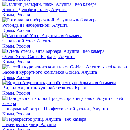
Эллинг Дельфин, пляж, Алушта
Крым
,
Россия
Ротонда на набережной, Алушта
Крым
,
Россия
Санаторий Утес, Алушта
Крым
,
Россия
Отель Утеса Санта Барбара, Алушта
Крым
,
Россия
Бассейн курортного комплекса Golden, Алушта
Крым
,
Россия
Вид на Алуштинскую набережную, Крым
Крым
,
Россия
Панорамный вид на Профессорский уголок, Алушта
Крым
,
Россия
Перекресток улиц, Алушта
Крым
,
Россия