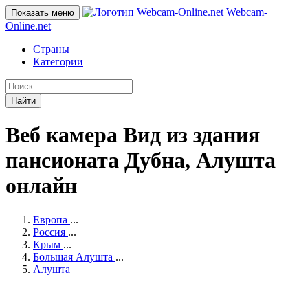
Webcam-
Показать меню
Online
.net
Страны
Категории
Найти
Веб камера Вид из здания
пансионата Дубна, Алушта
онлайн
Европа
...
Россия
...
Крым
...
Большая Алушта
...
Алушта