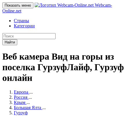
Webcam-
Показать меню
Online
.net
Страны
Категории
Найти
Веб камера Вид на горы из
поселка ГурзуфЛайф, Гурзуф
онлайн
Европа
...
Россия
...
Крым
...
Большая Ялта
...
Гурзуф