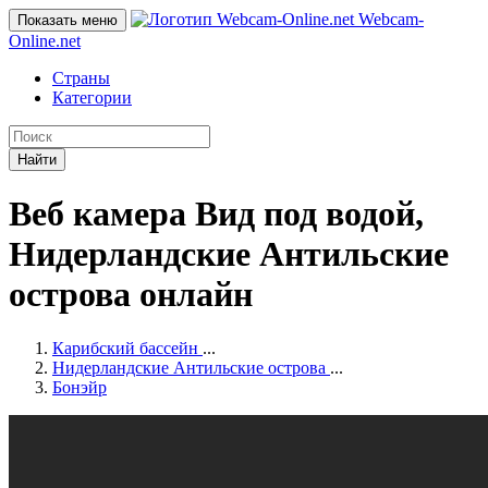
Webcam-
Показать меню
Online
.net
Страны
Категории
Найти
Веб камера Вид под водой,
Нидерландские Антильские
острова онлайн
Карибский бассейн
...
Нидерландские Антильские острова
...
Бонэйр