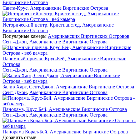
Виргинские Острова
Санта-Крус
,
Американские Виргинские Острова
Исторический центр, Кристианстед, Американские
Виргинские Острова
Популярные камеры
Американских Виргинских Островов
Сент-Джон
,
Американские Виргинские Острова
Паромный причал, Крус-Бей, Американские Виргинские
Острова
Сент-Джон
,
Американские Виргинские Острова
Залив Харт, Сент-Джон, Американские Виргинские Острова
Сент-Джон
,
Американские Виргинские Острова
Панорама, Крус-Бей, Американские Виргинские Острова
Сент-Джон
,
Американские Виргинские Острова
Панорама Корал-Бей, Американские Виргинские Острова
Добавить отзыв