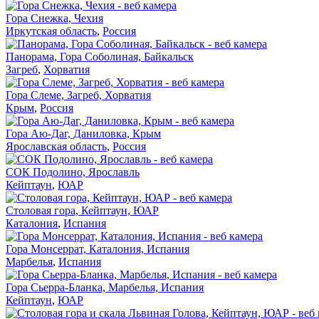
Гора Снежка, Чехия
Иркутская область
,
Россия
Панорама, Гора Соболиная, Байкальск
Загреб
,
Хорватия
Гора Слеме, Загреб, Хорватия
Крым
,
Россия
Гора Аю-Даг, Даниловка, Крым
Ярославская область
,
Россия
СОК Подолино, Ярославль
Кейптаун
,
ЮАР
Столовая гора, Кейптаун, ЮАР
Каталония
,
Испания
Гора Монсеррат, Каталония, Испания
Марбелья
,
Испания
Гора Сьерра-Бланка, Марбелья, Испания
Кейптаун
,
ЮАР