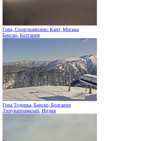
Гора, Спорткомплекс Кант, Москва
Банско
,
Болгария
Гора Тодорка, Банско, Болгария
Тируваннамалай
,
Индия