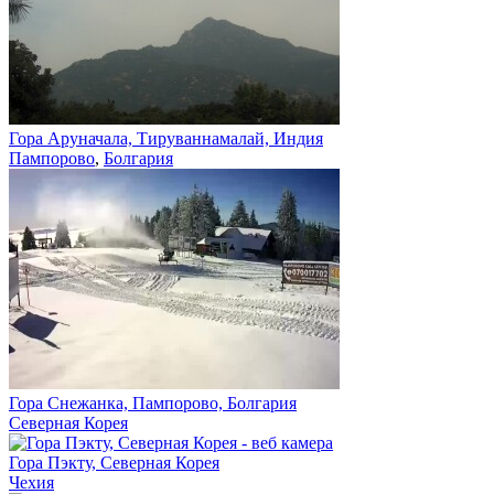
Гора Аруначала, Тируваннамалай, Индия
Пампорово
,
Болгария
Гора Снежанка, Пампорово, Болгария
Северная Корея
Гора Пэкту, Северная Корея
Чехия