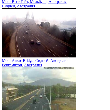
Мост Вест Гейт, Мельбурн, Австралия
Сидней
,
Австралия
Мост Anzac Bridge, Сидней, Австралия
Рокгемптон
,
Австралия