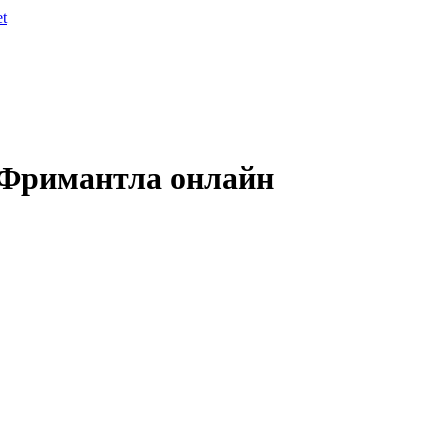
et
 Фримантла онлайн