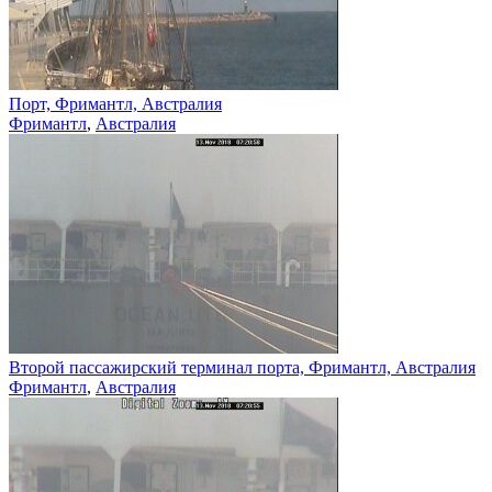
Порт, Фримантл, Австралия
Фримантл
,
Австралия
Второй пассажирский терминал порта, Фримантл, Австралия
Фримантл
,
Австралия