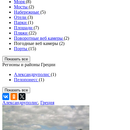
Моря
(8)
Мосты
(2)
Набережные
(5)
Отели
(3)
Парки
(1)
Площади
(7)
Пляжи
(22)
Поворотные веб камеры
(2)
Погодные веб камеры (2)
Порты
(15)
Показать все
Регионы и районы Греции
Александруполис
(1)
Пелопонесс
(1)
Показать все
Александруполис
,
Греция