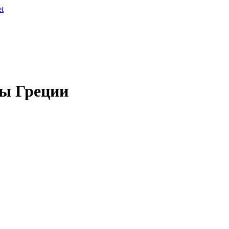
et
ры Греции