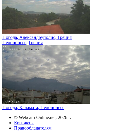
Погода, Александруполис, Греция
Пелопонесс
,
Греция
Погода, Каламата, Пелопонесс
© Webcam-Online.net, 2026 г.
Контакты
Правообладателям