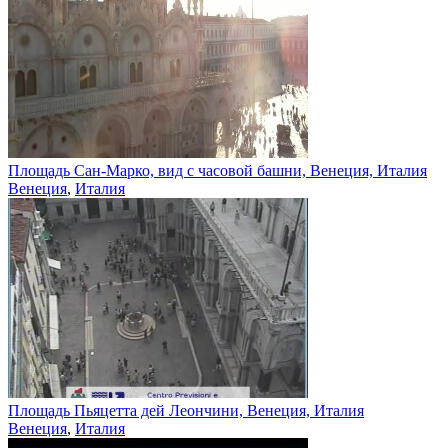
Площадь Сан-Марко, вид с часовой башни, Венеция, Италия
Венеция
,
Италия
Площадь Пьяцетта дей Леончини, Венеция, Италия
Венеция
,
Италия