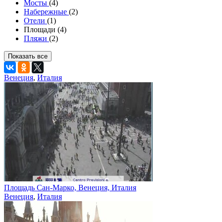
Мосты
(4)
Набережные
(2)
Отели
(1)
Площади (4)
Пляжи
(2)
Показать все
Венеция
,
Италия
Площадь Сан-Марко, Венеция, Италия
Венеция
,
Италия