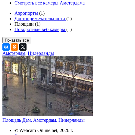
Смотреть все камеры Амстердама
Аэропорты
(1)
Достопримечательности
(1)
Площади (1)
Поворотные веб камеры
(1)
Показать все
Амстердам
,
Нидерланды
Площадь Дам, Амстердам, Нидерланды
© Webcam-Online.net, 2026 г.