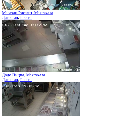
Магазин Рисалат, Махачкала
Дагестан
,
Россия
Додо Пицца, Махачкала
Дагестан
,
Россия