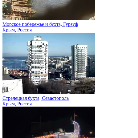
Морское побережье и бухта, Гурзуф
Крым
,
Россия
Стрелецкая бухта, Севастополь
Крым
,
Россия