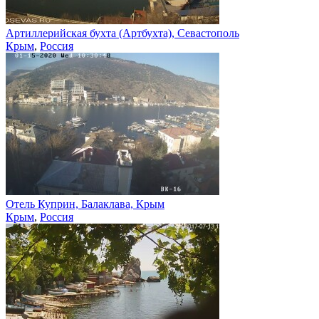
Артиллерийская бухта (Артбухта), Севастополь
Крым
,
Россия
Отель Куприн, Балаклава, Крым
Крым
,
Россия