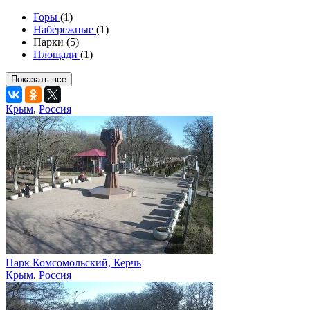
Горы
(1)
Набережные
(1)
Парки (5)
Площади
(1)
Показать все
Крым
,
Россия
Парк Комсомольский, Керчь
Крым
,
Россия