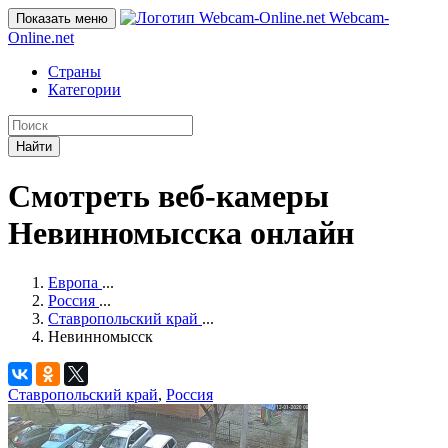
Webcam-
Показать меню
Online
.net
Страны
Категории
Найти
Смотреть веб-камеры
Невинномысска онлайн
Европа
...
Россия
...
Ставропольский край
...
Невинномысск
Ставропольский край
,
Россия