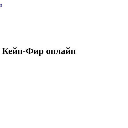
et
в Кейп-Фир онлайн