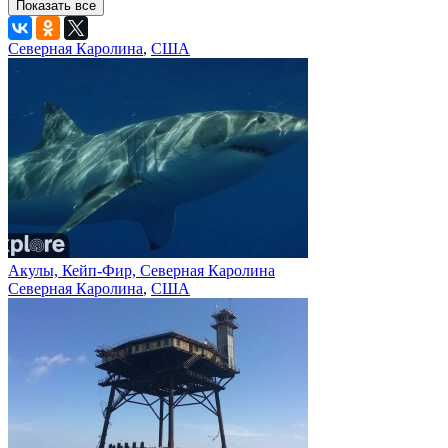
Показать все
Северная Каролина
,
США
Акулы, Кейп-Фир, Северная Каролина
Северная Каролина
,
США