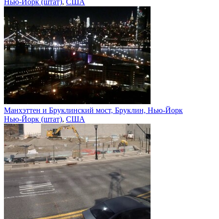
Нью-Йорк (штат)
,
США
Манхэттен и Бруклинский мост, Бруклин, Нью-Йорк
Нью-Йорк (штат)
,
США