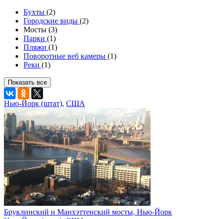
Бухты
(2)
Городские виды
(2)
Мосты (3)
Парки
(1)
Пляжи
(1)
Поворотные веб камеры
(1)
Реки
(1)
Показать все
Нью-Йорк (штат)
,
США
Бруклинский и Манхэттенский мосты, Нью-Йорк