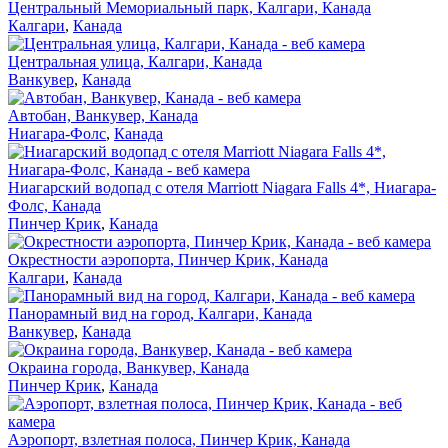
Центральный Мемориальный парк, Калгари, Канада
Калгари
,
Канада
Центральная улица, Калгари, Канада
Ванкувер
,
Канада
Автобан, Ванкувер, Канада
Ниагара-Фолс
,
Канада
Ниагарский водопад с отеля Marriott Niagara Falls 4*, Ниагара-
Фолс, Канада
Пинчер Крик
,
Канада
Окрестности аэропорта, Пинчер Крик, Канада
Калгари
,
Канада
Панорамный вид на город, Калгари, Канада
Ванкувер
,
Канада
Окраина города, Ванкувер, Канада
Пинчер Крик
,
Канада
Аэропорт, взлетная полоса, Пинчер Крик, Канада