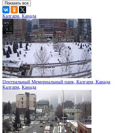
Показать все
Калгари
,
Канада
Центральный Мемориальный парк, Калгари, Канада
Калгари
,
Канада