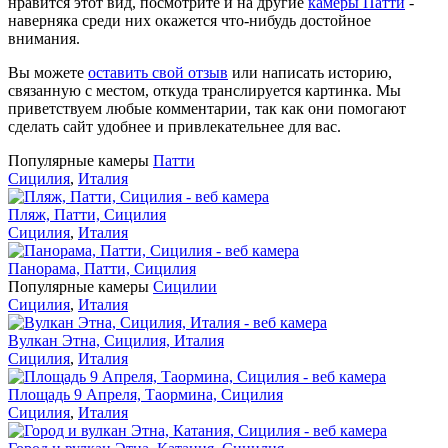
нравится этот вид, посмотрите и на другие
камеры Патти
-
наверняка среди них окажется что-нибудь достойное
внимания.
Вы можете
оставить свой отзыв
или написать историю,
связанную с местом, откуда транслируется картинка. Мы
приветствуем любые комментарии, так как они помогают
сделать сайт удобнее и привлекательнее для вас.
Популярные камеры
Патти
Сицилия
,
Италия
Пляж, Патти, Сицилия
Сицилия
,
Италия
Панорама, Патти, Сицилия
Популярные камеры
Сицилии
Сицилия
,
Италия
Вулкан Этна, Сицилия, Италия
Сицилия
,
Италия
Площадь 9 Апреля, Таормина, Сицилия
Сицилия
,
Италия