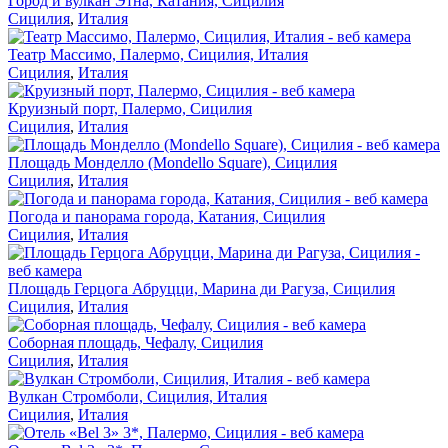
Город и вулкан Этна, Катания, Сицилия
Сицилия
,
Италия
Театр Массимо, Палермо, Сицилия, Италия
Сицилия
,
Италия
Круизный порт, Палермо, Сицилия
Сицилия
,
Италия
Площадь Монделло (Mondello Square), Сицилия
Сицилия
,
Италия
Погода и панорама города, Катания, Сицилия
Сицилия
,
Италия
Площадь Герцога Абруцци, Марина ди Рагуза, Сицилия
Сицилия
,
Италия
Соборная площадь, Чефалу, Сицилия
Сицилия
,
Италия
Вулкан Стромболи, Сицилия, Италия
Сицилия
,
Италия