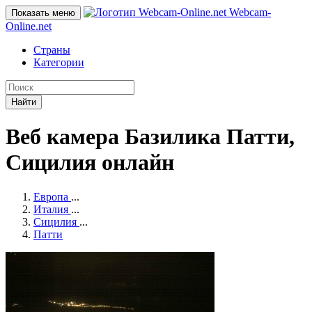
Webcam-
Показать меню
Online
.net
Страны
Категории
Найти
Веб камера Базилика Патти,
Сицилия онлайн
Европа
...
Италия
...
Сицилия
...
Патти