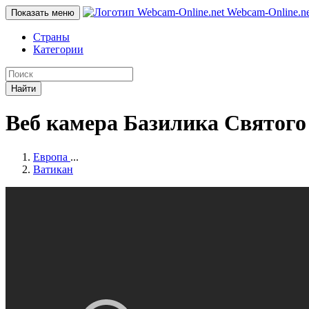
Webcam-Online
.n
Показать меню
Страны
Категории
Найти
Веб камера Базилика Святого
Европа
...
Ватикан