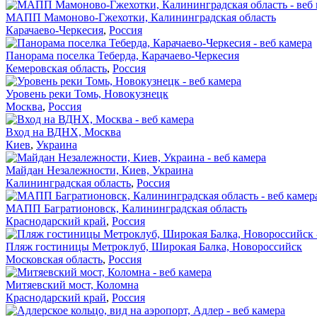
МАПП Мамоново-Гжехотки, Калининградская область
Карачаево-Черкесия
,
Россия
Панорама поселка Теберда, Карачаево-Черкесия
Кемеровская область
,
Россия
Уровень реки Томь, Новокузнецк
Москва
,
Россия
Вход на ВДНХ, Москва
Киев
,
Украина
Майдан Незалежности, Киев, Украина
Калининградская область
,
Россия
МАПП Багратионовск, Калининградская область
Краснодарский край
,
Россия
Пляж гостиницы Метроклуб, Широкая Балка, Новороссийск
Московская область
,
Россия
Митяевский мост, Коломна
Краснодарский край
,
Россия