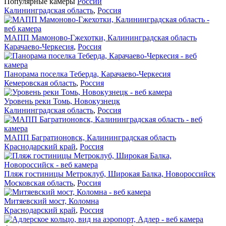
Популярные камеры
России
Калининградская область
,
Россия
МАПП Мамоново-Гжехотки, Калининградская область
Карачаево-Черкесия
,
Россия
Панорама поселка Теберда, Карачаево-Черкесия
Кемеровская область
,
Россия
Уровень реки Томь, Новокузнецк
Калининградская область
,
Россия
МАПП Багратионовск, Калининградская область
Краснодарский край
,
Россия
Пляж гостиницы Метроклуб, Широкая Балка, Новороссийск
Московская область
,
Россия
Митяевский мост, Коломна
Краснодарский край
,
Россия