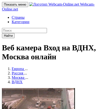
Webcam-
Показать меню
Online
.net
Страны
Категории
Найти
Веб камера Вход на ВДНХ,
Москва онлайн
Европа
...
Россия
...
Москва
...
ВДНХ