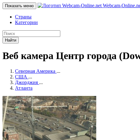
Webcam-Online
.n
Показать меню
Страны
Категории
Найти
Веб камера Центр города (Do
Северная Америка
...
США
...
Джорджия
...
Атланта