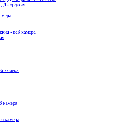
а, Джорджия
ия