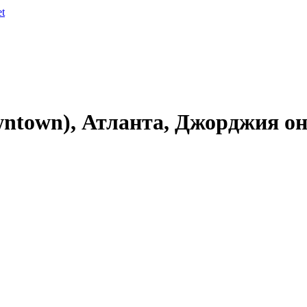
et
wntown), Атланта, Джорджия о