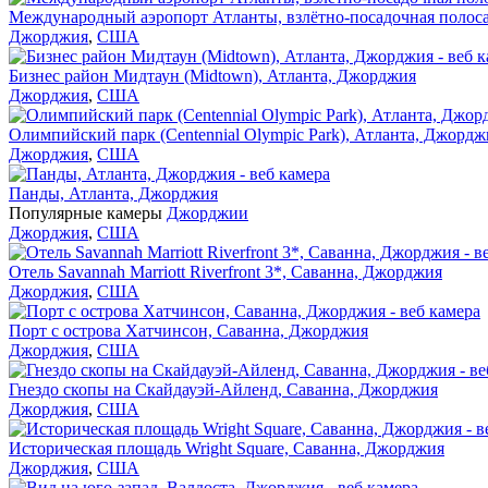
Международный аэропорт Атланты, взлётно-посадочная полос
Джорджия
,
США
Бизнес район Мидтаун (Midtown), Атланта, Джорджия
Джорджия
,
США
Олимпийский парк (Centennial Olympic Park), Атланта, Джордж
Джорджия
,
США
Панды, Атланта, Джорджия
Популярные камеры
Джорджии
Джорджия
,
США
Отель Savannah Marriott Riverfront 3*, Саванна, Джорджия
Джорджия
,
США
Порт с острова Хатчинсон, Саванна, Джорджия
Джорджия
,
США
Гнездо скопы на Скайдауэй-Айленд, Саванна, Джорджия
Джорджия
,
США
Историческая площадь Wright Square, Саванна, Джорджия
Джорджия
,
США