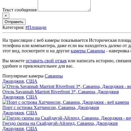
Текст сообщения
×
Отправить
Категория:
#Площади
На трансляции с веб камеры показывается Историческая площад
телефона или компьютера, даже если вы находитесь далеко от 
этот вид, посмотрите и на другие
камеры Саванны
- наверняка 
Вы можете
оставить свой отзыв
или написать историю, связанн
удобнее и привлекательнее для вас.
Популярные камеры
Саванны
Джорджия
,
США
Отель Savannah Marriott Riverfront 3*, Саванна, Джорджия
Джорджия
,
США
Порт с острова Хатчинсон, Саванна, Джорджия
Джорджия
,
США
Гнездо скопы на Скайдауэй-Айленд, Саванна, Джорджия
Джорджия
,
США