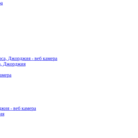
а, Джорджия
ия