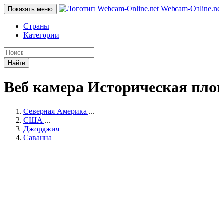
Webcam-Online
.n
Показать меню
Страны
Категории
Найти
Веб камера Историческая пло
Северная Америка
...
США
...
Джорджия
...
Саванна