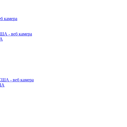
ША
США