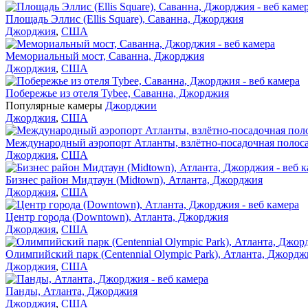
Площадь Эллис (Ellis Square), Саванна, Джорджия
Джорджия
,
США
Мемориальный мост, Саванна, Джорджия
Джорджия
,
США
Побережье из отеля Tybee, Саванна, Джорджия
Популярные камеры
Джорджии
Джорджия
,
США
Международный аэропорт Атланты, взлётно-посадочная полос
Джорджия
,
США
Бизнес район Мидтаун (Midtown), Атланта, Джорджия
Джорджия
,
США
Центр города (Downtown), Атланта, Джорджия
Джорджия
,
США
Олимпийский парк (Centennial Olympic Park), Атланта, Джордж
Джорджия
,
США
Панды, Атланта, Джорджия
Джорджия
,
США